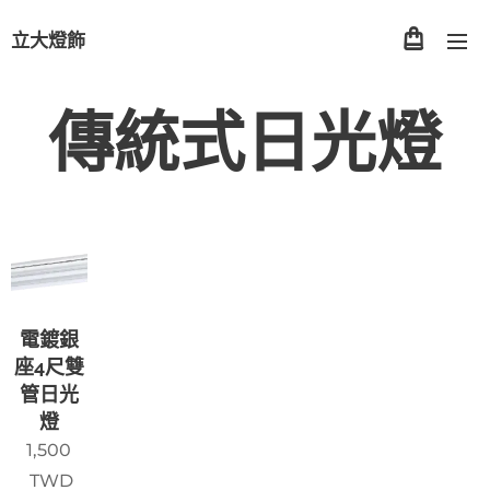
立大燈飾
傳統式日光燈
電鍍銀
座4尺雙
管日光
燈
1,500
TWD